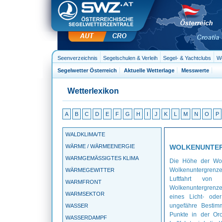
Seenverzeichnis
Segelschulen & Verleih
Segel- & Yachtclubs
We
Segelwetter Österreich
Aktuelle Wetterlage
Messwerte
Wetterlexikon
A
B
C
D
E
F
G
H
I
J
K
L
M
N
O
P
WALDKLIMA/TE
WÄRME / WÄRMEENERGIE
WOLKENUNTE
WARMGEMÄSSIGTES KLIMA
Die Höhe der Wol
Wolkenuntergrenze
WÄRMEGEWITTER
Luftfahrt von
WARMFRONT
Wolkenuntergrenze
WARMSEKTOR
eines Licht- ode
ungefähre Bestim
WASSER
Punkte in der Oro
WASSERDAMPF