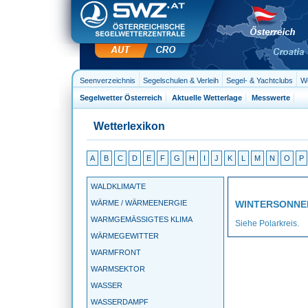
Seenverzeichnis
Segelschulen & Verleih
Segel- & Yachtclubs
We
Segelwetter Österreich
Aktuelle Wetterlage
Messwerte
Wetterlexikon
A
B
C
D
E
F
G
H
I
J
K
L
M
N
O
P
WALDKLIMA/TE
WÄRME / WÄRMEENERGIE
WINTERSONN
WARMGEMÄSSIGTES KLIMA
Siehe Polarkreis.
WÄRMEGEWITTER
WARMFRONT
WARMSEKTOR
WASSER
WASSERDAMPF