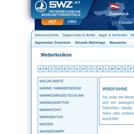
Seenverzeichnis
Segelschulen & Verleih
Segel- & Yachtclubs
We
Segelwetter Österreich
Aktuelle Wetterlage
Messwerte
Wetterlexikon
A
B
C
D
E
F
G
H
I
J
K
L
M
N
O
P
WALDKLIMA/TE
WÄRME / WÄRMEENERGIE
WINDFAHNE
WARMGEMÄSSIGTES KLIMA
Sie zeigt die Wind
sich ein beweglic
WÄRMEGEWITTER
Fähnchen, häufig
WARMFRONT
Hahn oder andere
WARMSEKTOR
ausrichtet.
WASSER
WASSERDAMPF