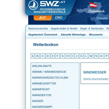
Seenverzeichnis
Segelschulen & Verleih
Segel- & Yachtclubs
We
Segelwetter Österreich
Aktuelle Wetterlage
Messwerte
Wetterlexikon
A
B
C
D
E
F
G
H
I
J
K
L
M
N
O
P
WALDKLIMA/TE
WÄRME / WÄRMEENERGIE
WINDMESSER
WARMGEMÄSSIGTES KLIMA
Siehe Anemometer.
WÄRMEGEWITTER
WARMFRONT
WARMSEKTOR
WASSER
WASSERDAMPF