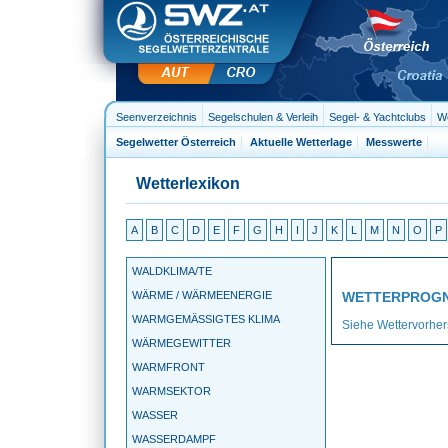
Seenverzeichnis
Segelschulen & Verleih
Segel- & Yachtclubs
We
Segelwetter Österreich
Aktuelle Wetterlage
Messwerte
Wetterlexikon
A
B
C
D
E
F
G
H
I
J
K
L
M
N
O
P
WALDKLIMA/TE
WÄRME / WÄRMEENERGIE
WETTERPROG
WARMGEMÄSSIGTES KLIMA
Siehe Wettervorher
WÄRMEGEWITTER
WARMFRONT
WARMSEKTOR
WASSER
WASSERDAMPF