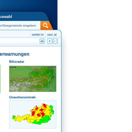
uswahl
wetter.tv
uwz.at
terwarnungen
Blitzradar
Unwetterzentrale