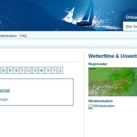
Ortsa
tterlexikon
FAQ
Wetterfilme & Unwet
Regenradar
Q
R
S
T
U
V
W
X
Y
Z
NOSE
sage.
Windanimation