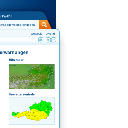
uswahl
wetter.tv
uwz.at
terwarnungen
Blitzradar
Unwetterzentrale