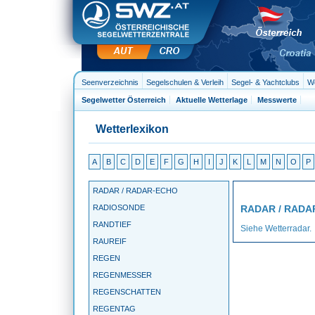
Seenverzeichnis
Segelschulen & Verleih
Segel- & Yachtclubs
We
Segelwetter Österreich
Aktuelle Wetterlage
Messwerte
Wetterlexikon
A
B
C
D
E
F
G
H
I
J
K
L
M
N
O
P
RADAR / RADAR-ECHO
RADIOSONDE
RADAR / RADA
RANDTIEF
Siehe Wetterradar.
RAUREIF
REGEN
REGENMESSER
REGENSCHATTEN
REGENTAG