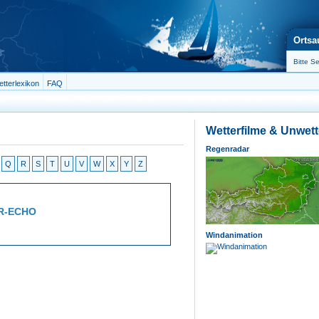
Ortsa
tterlexikon
FAQ
Wetterfilme & Unwet
Regenradar
Q
R
S
T
U
V
W
X
Y
Z
R-ECHO
Windanimation