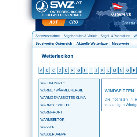
Seenverzeichnis
Segelschulen & Verleih
Segel- & Yachtclubs
We
Segelwetter Österreich
Aktuelle Wetterlage
Messwerte
Wetterlexikon
A
B
C
D
E
F
G
H
I
J
K
L
M
N
O
P
WALDKLIMA/TE
WÄRME / WÄRMEENERGIE
WINDSPITZEN
WARMGEMÄSSIGTES KLIMA
Die höchsten in 
kurzzeitigen Windg
WÄRMEGEWITTER
WARMFRONT
WARMSEKTOR
WASSER
WASSERDAMPF