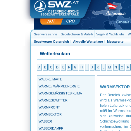
Seenverzeichnis
Segelschulen & Verleih
Segel- & Yachtclubs
We
Segelwetter Österreich
Aktuelle Wetterlage
Messwerte
Wetterlexikon
A
B
C
D
E
F
G
H
I
J
K
L
M
N
O
P
WALDKLIMA/TE
WÄRME / WÄRMEENERGIE
WARMSEKTOR
WARMGEMÄSSIGTES KLIMA
Der Bereich zwisc
wird als Warmsekto
WÄRMEGEWITTER
tiefen Luftdruck u
WARMFRONT
reißt im Warmsekto
WARMSEKTOR
sich zeitweise du
Schichtbewölku
WASSER
vorherrschen, im
WASSERDAMPF