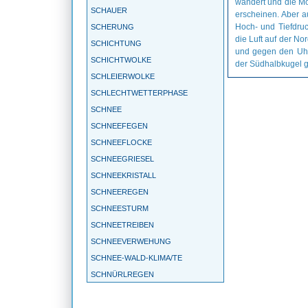
wandert und die Mo
SCHAUER
erscheinen. Aber au
Hoch- und Tiefdruc
SCHERUNG
die Luft auf der N
SCHICHTUNG
und gegen den Uhrz
SCHICHTWOLKE
der Südhalbkugel 
SCHLEIERWOLKE
SCHLECHTWETTERPHASE
SCHNEE
SCHNEEFEGEN
SCHNEEFLOCKE
SCHNEEGRIESEL
SCHNEEKRISTALL
SCHNEEREGEN
SCHNEESTURM
SCHNEETREIBEN
SCHNEEVERWEHUNG
SCHNEE-WALD-KLIMA/TE
SCHNÜRLREGEN
SCHONKLIMA
SCHÖNWETTERPERIODE