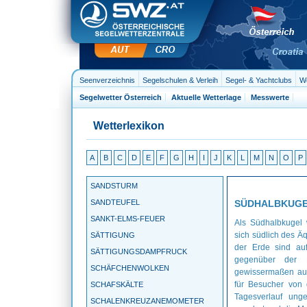
Seenverzeichnis
Segelschulen & Verleih
Segel- & Yachtclubs
We
Segelwetter Österreich
Aktuelle Wetterlage
Messwerte
Wetterlexikon
A
B
C
D
E
F
G
H
I
J
K
L
M
N
O
P
SANDSTURM
SANDTEUFEL
SÜDHALBKUG
SANKT-ELMS-FEUER
Als Südhalbkugel w
sich südlich des Ä
SÄTTIGUNG
der Erde sind au
SÄTTIGUNGSDAMPFRUCK
gegenüber der N
SCHÄFCHENWOLKEN
gewissermaßen auf
für Besucher von
SCHAFSKÄLTE
Tagesverlauf ung
SCHALENKREUZANEMOMETER