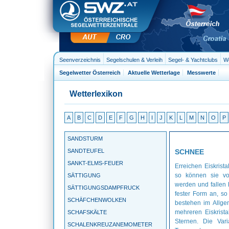
Seenverzeichnis
Segelschulen & Verleih
Segel- & Yachtclubs
We
Segelwetter Österreich
Aktuelle Wetterlage
Messwerte
Wetterlexikon
A
B
C
D
E
F
G
H
I
J
K
L
M
N
O
P
SANDSTURM
SANDTEUFEL
SCHNEE
SANKT-ELMS-FEUER
Erreichen Eiskrist
so können sie vo
SÄTTIGUNG
werden und fallen
SÄTTIGUNGSDAMPFRUCK
fester Form an, s
SCHÄFCHENWOLKEN
bestehen im Allg
mehreren Eiskrista
SCHAFSKÄLTE
Sternen. Die Vari
SCHALENKREUZANEMOMETER