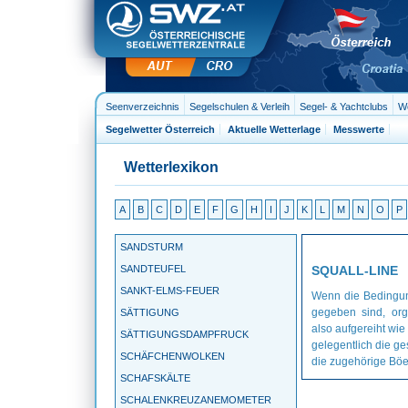
Seenverzeichnis
Segelschulen & Verleih
Segel- & Yachtclubs
We
Segelwetter Österreich
Aktuelle Wetterlage
Messwerte
Wetterlexikon
A
B
C
D
E
F
G
H
I
J
K
L
M
N
O
P
SANDSTURM
SANDTEUFEL
SQUALL-LINE
SANKT-ELMS-FEUER
Wenn die Bedingung
gegeben sind, orga
SÄTTIGUNG
also aufgereiht wie 
SÄTTIGUNGSDAMPFRUCK
gelegentlich die ge
SCHÄFCHENWOLKEN
die zugehörige Böen
SCHAFSKÄLTE
SCHALENKREUZANEMOMETER