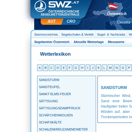
Seenverzeichnis
Segelschulen & Verleih
Segel- & Yachtclubs
We
Segelwetter Österreich
Aktuelle Wetterlage
Messwerte
Wetterlexikon
A
B
C
D
E
F
G
H
I
J
K
L
M
N
O
P
SANDSTURM
SANDTEUFEL
SANDSTURM
SANKT-ELMS-FEUER
Stürmischer Wind,
Sand eine Beeint
SÄTTIGUNG
häufigsten treten 
SÄTTIGUNGSDAMPFRUCK
Wüsten auf, aber
SCHÄFCHENWOLKEN
Trockenperioden lo
SCHAFSKÄLTE
SCHALENKREUZANEMOMETER