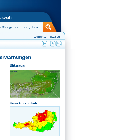
uswahl
wetter.tv
uwz.at
terwarnungen
Blitzradar
Unwetterzentrale