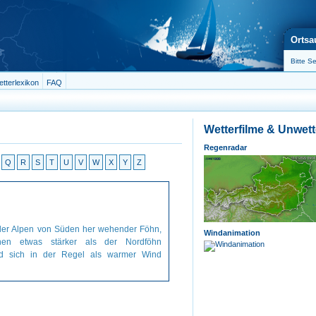
Ortsa
tterlexikon
FAQ
Wetterfilme & Unwet
Regenradar
Q
R
S
T
U
V
W
X
Y
Z
 der Alpen von Süden her wehender Föhn,
Windanimation
nen etwas stärker als der Nordföhn
nd sich in der Regel als warmer Wind