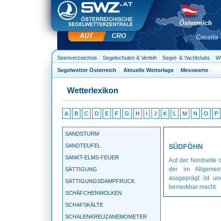
Seenverzeichnis
Segelschulen & Verleih
Segel- & Yachtclubs
We
Segelwetter Österreich
Aktuelle Wetterlage
Messwerte
Wetterlexikon
A
B
C
D
E
F
G
H
I
J
K
L
M
N
O
P
SANDSTURM
SANDTEUFEL
SÜDFÖHN
SANKT-ELMS-FEUER
Auf der Nordseite
der im Allgemei
SÄTTIGUNG
ausgeprägt ist u
SÄTTIGUNGSDAMPFRUCK
bemerkbar macht.
SCHÄFCHENWOLKEN
SCHAFSKÄLTE
SCHALENKREUZANEMOMETER