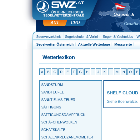
Seenverzeichnis
Segelschulen & Verleih
Segel- & Yachtclubs
We
Segelwetter Österreich
Aktuelle Wetterlage
Messwerte
Wetterlexikon
A
B
C
D
E
F
G
H
I
J
K
L
M
N
O
P
SANDSTURM
SANDTEUFEL
SHELF CLOUD
SANKT-ELMS-FEUER
Siehe Böenwalze.
SÄTTIGUNG
SÄTTIGUNGSDAMPFRUCK
SCHÄFCHENWOLKEN
SCHAFSKÄLTE
SCHALENKREUZANEMOMETER