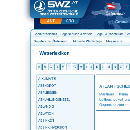
Seenverzeichnis
Segelschulen & Verleih
Segel- & Yachtclubs
We
Segelwetter Österreich
Aktuelle Wetterlage
Messwerte
Wetterlexikon
A
B
C
D
E
F
G
H
I
J
K
L
M
N
O
P
A-KLIMA/TE
ABENDROT
ATLANTISCHES
ABFLIESSEN
Maritimes Klima
Luftfeuchtigkeit u
ABKÜHLUNGSNEBEL
Gegensatz zum kont
ABLANDIG
ABLATION
ABSINKEN
ABSINKINVERSION