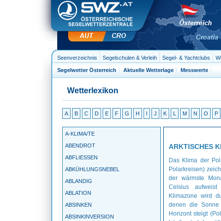
Seenverzeichnis
Segelschulen & Verleih
Segel- & Yachtclubs
We
Segelwetter Österreich
Aktuelle Wetterlage
Messwerte
Wetterlexikon
A
B
C
D
E
F
G
H
I
J
K
L
M
N
O
P
A-KLIMA/TE
ABENDROT
ARKTISCHES K
ABFLIESSEN
Das Klima der Pol
Polarkreisen) zeich
ABKÜHLUNGSNEBEL
der wärmste Mona
ABLANDIG
Celsius aufweis
ABLATION
Klimazone wird du
denen die Sonne 
ABSINKEN
Horizont steigt (P
ABSINKINVERSION