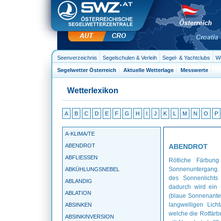
Seenverzeichnis
Segelschulen & Verleih
Segel- & Yachtclubs
We
Segelwetter Österreich
Aktuelle Wetterlage
Messwerte
Wetterlexikon
A
B
C
D
E
F
G
H
I
J
K
L
M
N
O
P
A-KLIMA/TE
ABENDROT
ABENDROT
ABFLIESSEN
Rötliche Färbung
Sonnenuntergang. 
ABKÜHLUNGSNEBEL
des Sonnenlichts
ABLANDIG
dadurch wird ein G
ABLATION
(blaue Sonnenanteil
langwelligen Licht
ABSINKEN
welche die Rotfär
ABSINKINVERSION