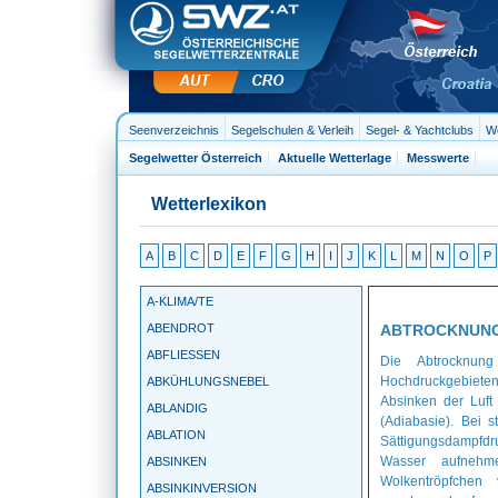
Seenverzeichnis
Segelschulen & Verleih
Segel- & Yachtclubs
We
Segelwetter Österreich
Aktuelle Wetterlage
Messwerte
Wetterlexikon
A
B
C
D
E
F
G
H
I
J
K
L
M
N
O
P
A-KLIMA/TE
ABENDROT
ABTROCKNUN
ABFLIESSEN
Die Abtrocknung
Hochdruckgebiet
ABKÜHLUNGSNEBEL
Absinken der Luft
ABLANDIG
(Adiabasie). Bei 
ABLATION
Sättigungsdampfdr
Wasser aufnehm
ABSINKEN
Wolkentröpfchen
ABSINKINVERSION