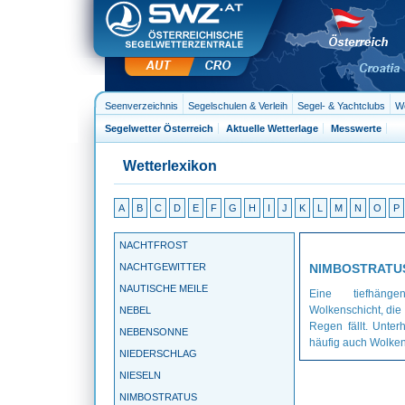
Seenverzeichnis
Segelschulen & Verleih
Segel- & Yachtclubs
We
Segelwetter Österreich
Aktuelle Wetterlage
Messwerte
Wetterlexikon
A
B
C
D
E
F
G
H
I
J
K
L
M
N
O
P
NACHTFROST
NACHTGEWITTER
NIMBOSTRATU
NAUTISCHE MEILE
Eine tiefhänge
Wolkenschicht, die
NEBEL
Regen fällt. Unter
NEBENSONNE
häufig auch Wolken
NIEDERSCHLAG
NIESELN
NIMBOSTRATUS