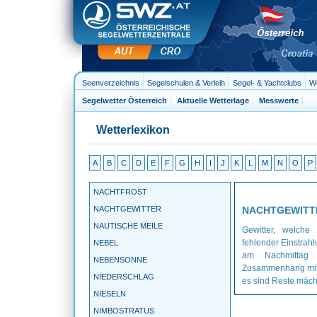
Seenverzeichnis
Segelschulen & Verleih
Segel- & Yachtclubs
We
Segelwetter Österreich
Aktuelle Wetterlage
Messwerte
Wetterlexikon
A
B
C
D
E
F
G
H
I
J
K
L
M
N
O
P
NACHTFROST
NACHTGEWITTER
NACHTGEWITT
NAUTISCHE MEILE
Gewitter, welche
fehlender Einstrahl
NEBEL
am Nachmittag 
NEBENSONNE
Zusammenhang mit K
NIEDERSCHLAG
es sind Reste mäch
NIESELN
NIMBOSTRATUS