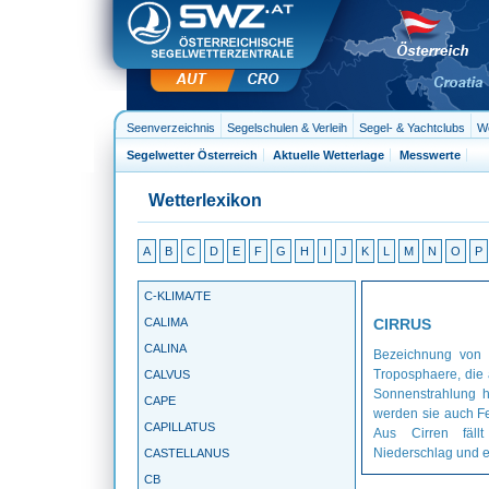
Seenverzeichnis
Segelschulen & Verleih
Segel- & Yachtclubs
We
Segelwetter Österreich
Aktuelle Wetterlage
Messwerte
Wetterlexikon
A
B
C
D
E
F
G
H
I
J
K
L
M
N
O
P
C-KLIMA/TE
CALIMA
CIRRUS
CALINA
Bezeichnung von 
Troposphaere, die 
CALVUS
Sonnenstrahlung h
CAPE
werden sie auch F
CAPILLATUS
Aus Cirren fäll
Niederschlag und e
CASTELLANUS
CB