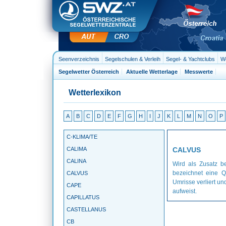
Seenverzeichnis
Segelschulen & Verleih
Segel- & Yachtclubs
We
Segelwetter Österreich
Aktuelle Wetterlage
Messwerte
Wetterlexikon
A
B
C
D
E
F
G
H
I
J
K
L
M
N
O
P
C-KLIMA/TE
CALIMA
CALVUS
CALINA
Wird als Zusatz 
bezeichnet eine Q
CALVUS
Umrisse verliert u
CAPE
aufweist.
CAPILLATUS
CASTELLANUS
CB