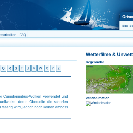
Ortsa
tterlexikon
FAQ
Wetterfilme & Unwet
Regenradar
Q
R
S
T
U
V
W
X
Y
Z
bei Cumulonimbus-Wolken verwendet und
Windanimation
uellwolke, deren Oberseite die scharfen
nd faserig wird, jedoch noch keinen Amboss