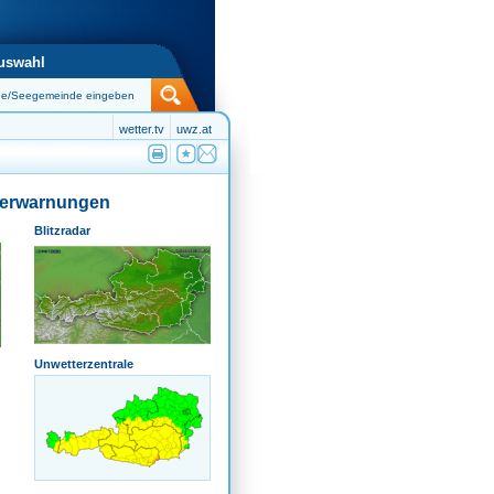
uswahl
wetter.tv
uwz.at
terwarnungen
Blitzradar
Unwetterzentrale