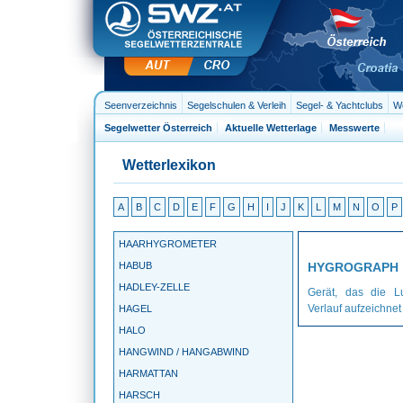
Seenverzeichnis
Segelschulen & Verleih
Segel- & Yachtclubs
We
Segelwetter Österreich
Aktuelle Wetterlage
Messwerte
Wetterlexikon
A
B
C
D
E
F
G
H
I
J
K
L
M
N
O
P
HAARHYGROMETER
HABUB
HYGROGRAPH
HADLEY-ZELLE
Gerät, das die Lu
Verlauf aufzeichnet
HAGEL
HALO
HANGWIND / HANGABWIND
HARMATTAN
HARSCH