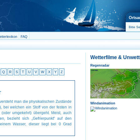
Ortsa
tterlexikon
FAQ
Wetterfilme & Unwet
Regenradar
Q
R
S
T
U
V
W
X
Y
Z
T
 versteht man die physikalischen Zustände
Windanimation
), bei welchen ein Stoff von der festen in
 (oder umgekehrt) übergeht. Meist, auch
en, bezieht sich „Gefrierpunkt“ auf den
reinem Wasser, dieser liegt bei 0 Grad