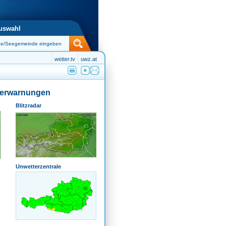
uswahl
wetter.tv
uwz.at
terwarnungen
Blitzradar
Unwetterzentrale