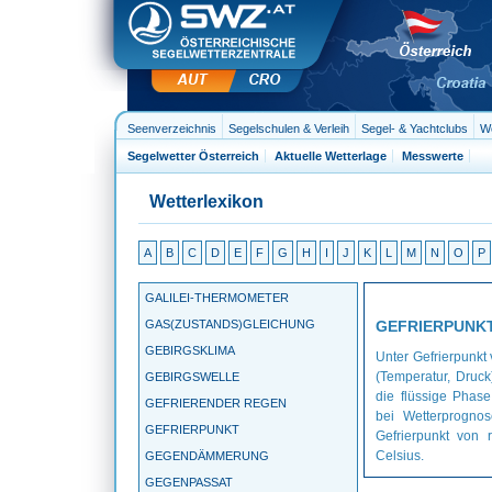
Seenverzeichnis
Segelschulen & Verleih
Segel- & Yachtclubs
We
Segelwetter Österreich
Aktuelle Wetterlage
Messwerte
Wetterlexikon
A
B
C
D
E
F
G
H
I
J
K
L
M
N
O
P
GALILEI-THERMOMETER
GAS(ZUSTANDS)GLEICHUNG
GEFRIERPUNK
GEBIRGSKLIMA
Unter Gefrierpunkt
(Temperatur, Druck
GEBIRGSWELLE
die flüssige Phase
GEFRIERENDER REGEN
bei Wetterprognos
GEFRIERPUNKT
Gefrierpunkt von 
Celsius.
GEGENDÄMMERUNG
GEGENPASSAT