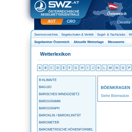
Seenverzeichnis
Segelschulen & Verleih
Segel- & Yachtclubs
We
Segelwetter Österreich
Aktuelle Wetterlage
Messwerte
Wetterlexikon
A
B
C
D
E
F
G
H
I
J
K
L
M
N
O
P
B-KLIMA/TE
BAGUIO
BÖENKRAGEN
BARISCHES WINDGESETZ
Siehe Böenwalze.
BAROGRAMM
BAROGRAPH
BAROKLIN / BAROKLINITÄT
BAROMETER
BAROMETRISCHE HÖHENFORMEL