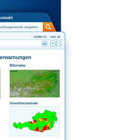
uswahl
wetter.tv
uwz.at
terwarnungen
Blitzradar
Unwetterzentrale