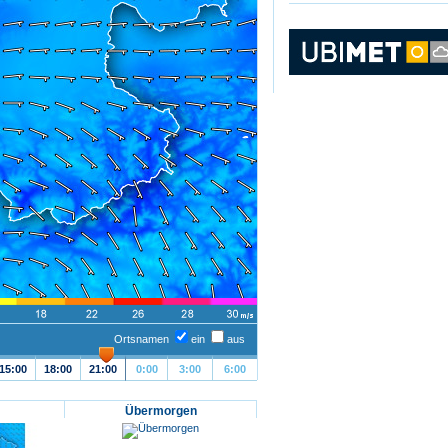
Ortsnamen
ein
aus
15:00
18:00
21:00
0:00
3:00
6:00
Übermorgen