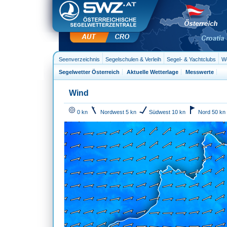
Seenverzeichnis
Segelschulen & Verleih
Segel- & Yachtclubs
We
Segelwetter Österreich
Aktuelle Wetterlage
Messwerte
Wind
0 kn
Nordwest 5 kn
Südwest 10 kn
Nord 50 kn