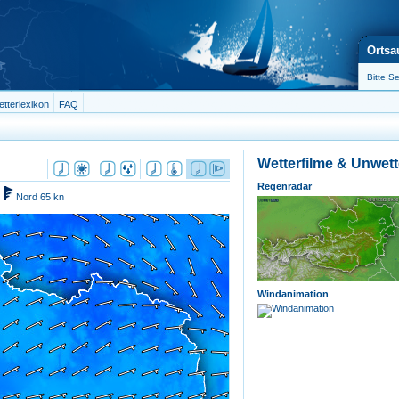
Ortsa
tterlexikon
FAQ
Wetterfilme & Unwet
Regenradar
Nord 65 kn
Windanimation