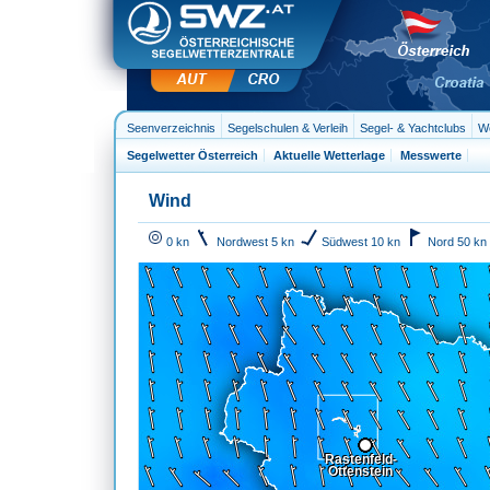
Seenverzeichnis
Segelschulen & Verleih
Segel- & Yachtclubs
We
Segelwetter Österreich
Aktuelle Wetterlage
Messwerte
Wind
0 kn
Nordwest 5 kn
Südwest 10 kn
Nord 50 kn
Rastenfeld-
Rastenfeld-
Rastenfeld-
Ottenstein
Ottenstein
Ottenstein