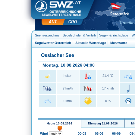
Seenverzeichnis
Segelschulen & Verleih
Segel- & Yachtclubs
We
Segelwetter Österreich
Aktuelle Wetterlage
Messwerte
Ossiacher See
Montag, 10.08.2026 04:00
heiter
21.4 °C
7 km/h
17 km/h
0 mm
0 %
Heute 10.08.2026
Dienstag 11.08.2026
Mi
Wind
00-03
03-06
06-09
09-