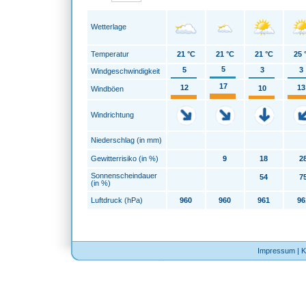
Wetterlage
Temperatur
21 °C
21 °C
21 °C
25 
5
5
3
3
Windgeschwindigkeit
17
12
13
10
Windböen
Windrichtung
Niederschlag (in mm)
Gewitterrisiko (in %)
9
18
2
Sonnenscheindauer
54
7
(in %)
Luftdruck (hPa)
960
960
961
96
Impressum
|
K